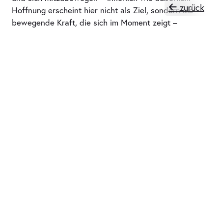
zurück
Hoffnung erscheint hier nicht als Ziel, sondern als
bewegende Kraft, die sich im Moment zeigt –
zwischen Schwere und Leichtigkeit, Suchen und
Sehnen. HERE ≠ THERE ist eine Einladung, neue
Möglichkeitsräume zu betreten und gemeinsam eine
fragile Zuversicht zu erkunden – jenseits einfacher
Wahrheiten, aber voller Intensität und Offenheit
13./14./19./20./25./26. November 2025, 19:30 Uhr
Theaterwerkstatt im Pavillon, Hannover
Team:
Künstlerische Leitung und Choreografie:
Mónica
García Vicente
Tänzer:
Levente Bálint, Davide Sioni
Musik, Komponistin:
Melissa Wedekind
Dramaturgie:
Carolin Schaefer