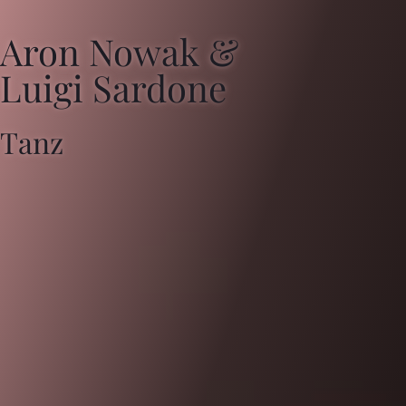
Aron Nowak &
Luigi Sardone
Tanz