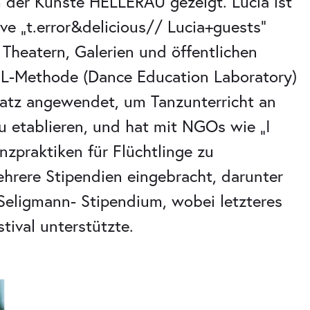
 der Künste HELLERAU gezeigt. Lucia ist
e „t.error&delicious// Lucia+guests“
Theatern, Galerien und öffentlichen
EL-Methode (Dance Education Laboratory)
satz angewendet, um Tanzunterricht an
u etablieren, und hat mit NGOs wie „I
praktiken für Flüchtlinge zu
ehrere Stipendien eingebracht, darunter
Seligmann- Stipendium, wobei letzteres
tival unterstützte.